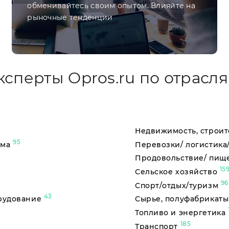
обменивайтесь своим опытом. Влияйте на
рыночные тенденции
ксперты Opros.ru по отрасля
Недвижимость, строит
95
ама
Перевозки/ логистика
Продовольствие/ пищ
15
Сельское хозяйство
96
Спорт/отдых/туризм
43
орудование
Сырье, полуфабрикат
Топливо и энергетика
185
Транспорт