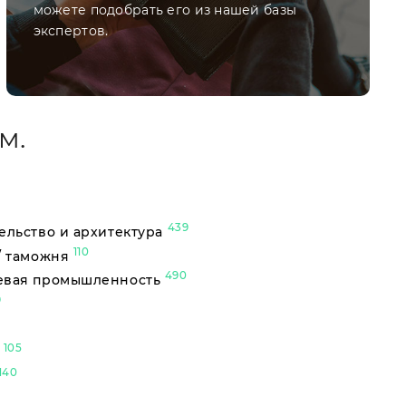
можете подобрать его из нашей базы
экспертов.
м.
439
ельство и архитектура
110
/ таможня
490
евая промышленность
9
105
ы
140