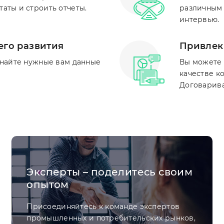
аты и строить отчеты.
различным 
интервью.
его развития
Привлеки
знайте нужные вам данные
Вы можете 
качестве к
Договарива
Эксперты – поделитесь своим
опытом
Присоединяйтесь к команде экспертов
промышленных и потребительских рынков,