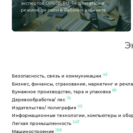
экспертов OPROS.RU. Результаты – в
режиме он-лайн в Рабочем кабинете
Э
43
Безопасность, связь и коммуникации
Бизнес, финансы, страхование, маркетинг и рекл
69
Бумажное производство, тара и упаковка
75
Деревообработка/ лес
55
Издательство/ полиграфия
Информационные технологии, компьютеры и об
247
Легкая промышленность
138
Машиностроение