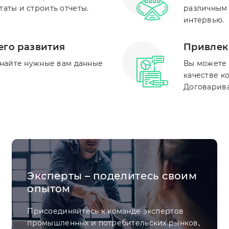
аты и строить отчеты.
различным 
интервью.
его развития
Привлеки
знайте нужные вам данные
Вы можете 
качестве к
Договарива
Эксперты – поделитесь своим
опытом
Присоединяйтесь к команде экспертов
промышленных и потребительских рынков,