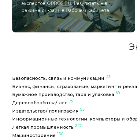
экспертов OPROS.RU. Результаты – в
режиме он-лайн в Рабочем кабинете
Э
43
Безопасность, связь и коммуникации
Бизнес, финансы, страхование, маркетинг и рекл
69
Бумажное производство, тара и упаковка
75
Деревообработка/ лес
55
Издательство/ полиграфия
Информационные технологии, компьютеры и об
247
Легкая промышленность
138
Машиностроение