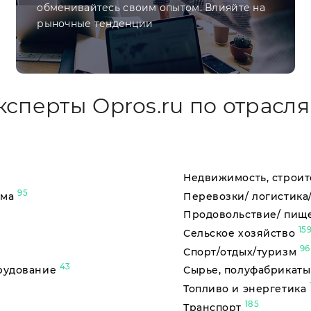
обменивайтесь своим опытом. Влияйте на
рыночные тенденции
ксперты Opros.ru по отрасля
Недвижимость, строит
95
ама
Перевозки/ логистика
Продовольствие/ пищ
15
Сельское хозяйство
96
Спорт/отдых/туризм
43
орудование
Сырье, полуфабрикат
Топливо и энергетика
185
Транспорт