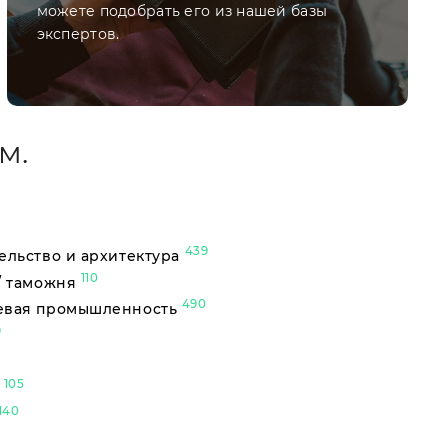
можете подобрать его из нашей базы
экспертов.
м.
439
ельство и архитектура
110
/ таможня
490
евая промышленность
9
105
ы
140