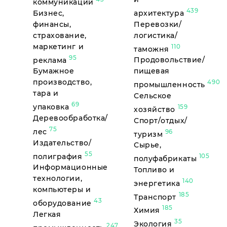
коммуникации
439
Бизнес,
архитектура
финансы,
Перевозки/
страхование,
логистика/
маркетинг и
110
таможня
95
реклама
Продовольствие/
Бумажное
пищевая
производство,
490
промышленность
тара и
Сельское
69
упаковка
159
хозяйство
Деревообработка/
Спорт/отдых/
75
лес
96
туризм
Издательство/
Сырье,
55
полиграфия
105
полуфабрикаты
Информационные
Топливо и
технологии,
140
энергетика
компьютеры и
185
Транспорт
43
оборудование
185
Химия
Легкая
35
Экология
247