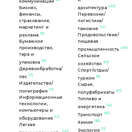
коммуникации
439
Бизнес,
архитектура
финансы,
Перевозки/
страхование,
логистика/
маркетинг и
110
таможня
95
реклама
Продовольствие/
Бумажное
пищевая
производство,
490
промышленность
тара и
Сельское
69
упаковка
159
хозяйство
Деревообработка/
Спорт/отдых/
75
лес
96
туризм
Издательство/
Сырье,
55
полиграфия
105
полуфабрикаты
Информационные
Топливо и
технологии,
140
энергетика
компьютеры и
185
Транспорт
43
оборудование
185
Химия
Легкая
35
Экология
247