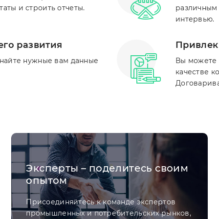
аты и строить отчеты.
различным 
интервью.
его развития
Привлеки
знайте нужные вам данные
Вы можете 
качестве к
Договарива
Эксперты – поделитесь своим
опытом
Присоединяйтесь к команде экспертов
промышленных и потребительских рынков,