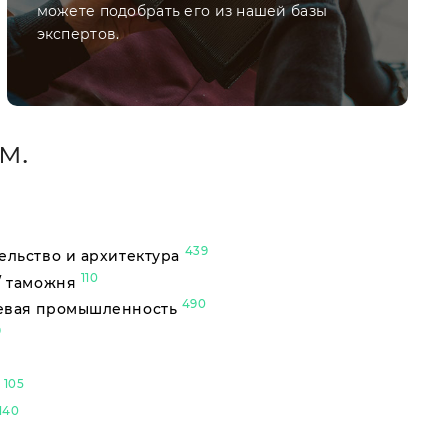
можете подобрать его из нашей базы
экспертов.
м.
439
ельство и архитектура
110
/ таможня
490
евая промышленность
9
105
ы
140