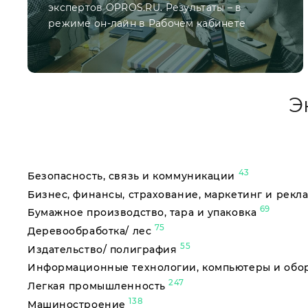
экспертов OPROS.RU. Результаты – в
режиме он-лайн в Рабочем кабинете
Э
43
Безопасность, связь и коммуникации
Бизнес, финансы, страхование, маркетинг и рекл
69
Бумажное производство, тара и упаковка
75
Деревообработка/ лес
55
Издательство/ полиграфия
Информационные технологии, компьютеры и об
247
Легкая промышленность
138
Машиностроение