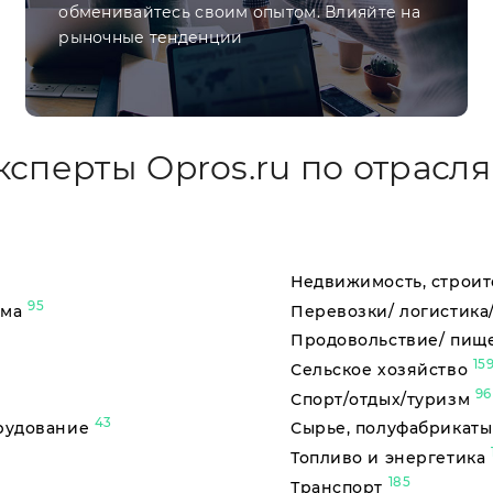
обменивайтесь своим опытом. Влияйте на
рыночные тенденции
ксперты Opros.ru по отрасля
Недвижимость, строит
95
ама
Перевозки/ логистика
Продовольствие/ пищ
15
Сельское хозяйство
96
Спорт/отдых/туризм
43
орудование
Сырье, полуфабрикат
Топливо и энергетика
185
Транспорт