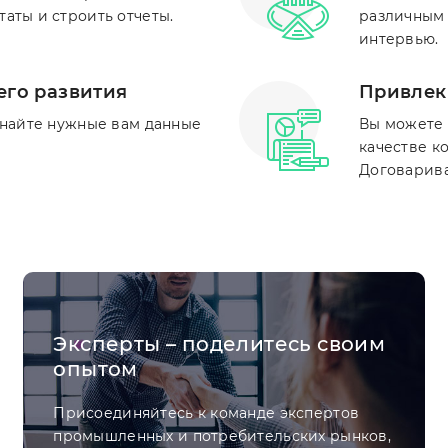
аты и строить отчеты.
различным 
интервью.
его развития
Привлеки
знайте нужные вам данные
Вы можете 
качестве к
Договарива
Эксперты – поделитесь своим
опытом
Присоединяйтесь к команде экспертов
промышленных и потребительских рынков,