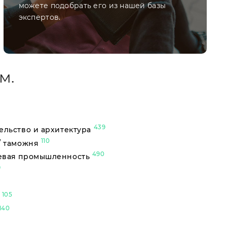
можете подобрать его из нашей базы
экспертов.
м.
439
ельство и архитектура
110
/ таможня
490
евая промышленность
9
105
ы
140