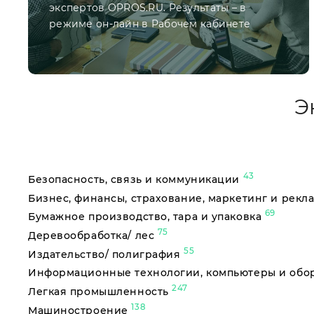
экспертов OPROS.RU. Результаты – в
режиме он-лайн в Рабочем кабинете
Э
43
Безопасность, связь и коммуникации
Бизнес, финансы, страхование, маркетинг и рекл
69
Бумажное производство, тара и упаковка
75
Деревообработка/ лес
55
Издательство/ полиграфия
Информационные технологии, компьютеры и об
247
Легкая промышленность
138
Машиностроение