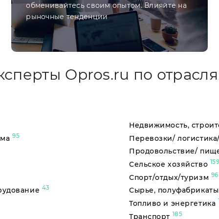
обменивайтесь своим опытом. Влияйте на
рыночные тенденции
ксперты Opros.ru по отрасля
Недвижимость, строит
95
ама
Перевозки/ логистика
Продовольствие/ пищ
15
Сельское хозяйство
96
Спорт/отдых/туризм
43
орудование
Сырье, полуфабрикат
Топливо и энергетика
185
Транспорт