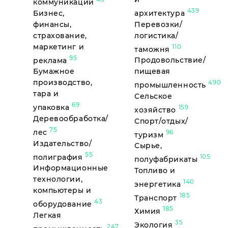
коммуникации
439
Бизнес,
архитектура
финансы,
Перевозки/
страхование,
логистика/
маркетинг и
110
таможня
95
реклама
Продовольствие/
Бумажное
пищевая
производство,
490
промышленность
тара и
Сельское
69
упаковка
159
хозяйство
Деревообработка/
Спорт/отдых/
75
лес
96
туризм
Издательство/
Сырье,
55
полиграфия
105
полуфабрикаты
Информационные
Топливо и
технологии,
140
энергетика
компьютеры и
185
Транспорт
43
оборудование
185
Химия
Легкая
35
Экология
247