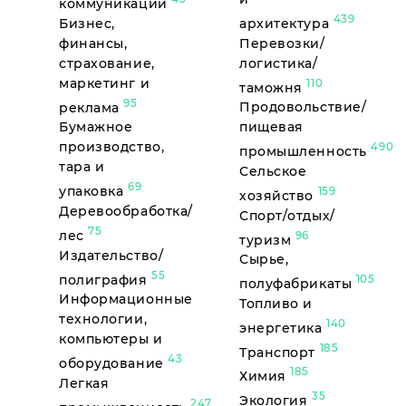
коммуникации
439
Бизнес,
архитектура
финансы,
Перевозки/
страхование,
логистика/
маркетинг и
110
таможня
95
реклама
Продовольствие/
Бумажное
пищевая
производство,
490
промышленность
тара и
Сельское
69
упаковка
159
хозяйство
Деревообработка/
Спорт/отдых/
75
лес
96
туризм
Издательство/
Сырье,
55
полиграфия
105
полуфабрикаты
Информационные
Топливо и
технологии,
140
энергетика
компьютеры и
185
Транспорт
43
оборудование
185
Химия
Легкая
35
Экология
247