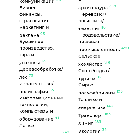
коммуникации
439
Бизнес,
архитектура
финансы,
Перевозки/
страхование,
логистика/
маркетинг и
110
таможня
95
реклама
Продовольствие/
Бумажное
пищевая
производство,
490
промышленность
тара и
Сельское
69
упаковка
159
хозяйство
Деревообработка/
Спорт/отдых/
75
лес
96
туризм
Издательство/
Сырье,
55
полиграфия
105
полуфабрикаты
Информационные
Топливо и
технологии,
140
энергетика
компьютеры и
185
Транспорт
43
оборудование
185
Химия
Легкая
35
Экология
247